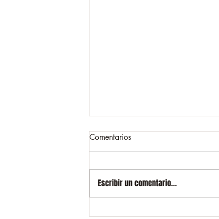
Comentarios
Escribir un comentario...
Fábula: El miedo del León