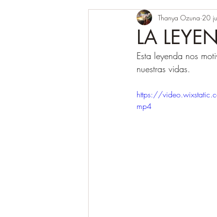
Thanya Ozuna
20 j
LA LEYE
Esta leyenda nos moti
nuestras vidas.
https://video.wixsta
mp4